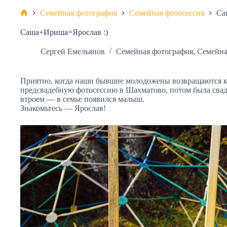
Семейная фотография
Семейная фотосессия
Са
Главная
Саша+Ириша=Ярослав :)
Сергей Емельянов
Семейная фотография
,
Семейна
Приятно, когда наши бывшие молодожены возвращаются к 
предсвадебную фотосессию в Шахматово, потом была свад
втроем — в семье появился малыш.
Знакомьтесь — Ярослав!