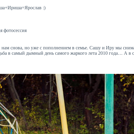
ша+Ириша=Ярослав :)
я фотосессия
нам снова, но уже с пополнением в семье. Сашу и Иру мы сним
ьба в самый дымный день самого жаркого лета 2010 года… А в 